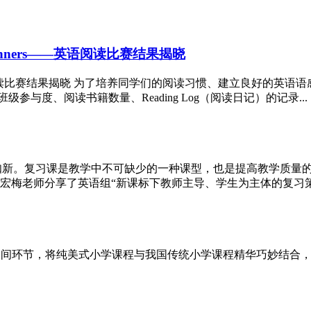
 Are Winners——英语阅读比赛结果揭晓
 Are Winners 英语阅读比赛结果揭晓 为了培养同学们的阅读习惯、
班级参与度、阅读书籍数量、Reading Log（阅读日记）的记录...
故而知新。复习课是教学中不可缺少的一种课型，也是提高教学质
梅老师分享了英语组“新课标下教师主导、学生为主体的复习策略
中间环节，将纯美式小学课程与我国传统小学课程精华巧妙结合，