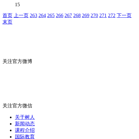
15
首页
上一页
263
264
265
266
267
268
269
270
271
272
下一页
末页
关注官方微博
关注官方微信
关于树人
新闻动态
课程介绍
国际教育