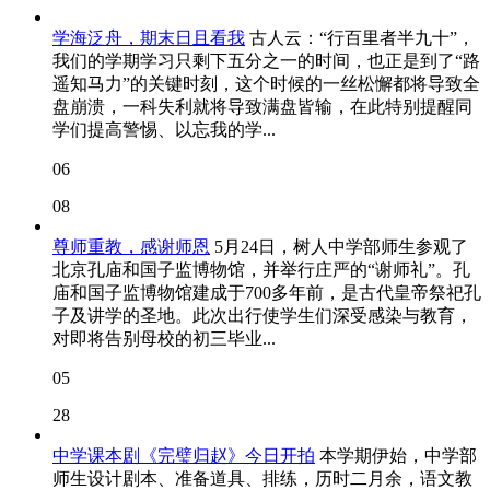
学海泛舟，期末日且看我
古人云：“行百里者半九十”，
我们的学期学习只剩下五分之一的时间，也正是到了“路
遥知马力”的关键时刻，这个时候的一丝松懈都将导致全
盘崩溃，一科失利就将导致满盘皆输，在此特别提醒同
学们提高警惕、以忘我的学...
06
08
尊师重教，感谢师恩
5月24日，树人中学部师生参观了
北京孔庙和国子监博物馆，并举行庄严的“谢师礼”。孔
庙和国子监博物馆建成于700多年前，是古代皇帝祭祀孔
子及讲学的圣地。此次出行使学生们深受感染与教育，
对即将告别母校的初三毕业...
05
28
中学课本剧《完璧归赵》今日开拍
本学期伊始，中学部
师生设计剧本、准备道具、排练，历时二月余，语文教